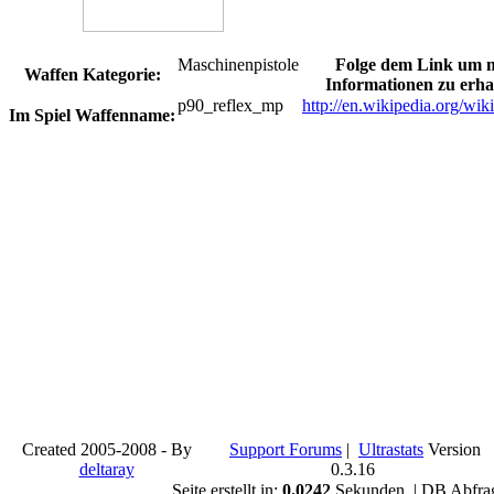
Maschinenpistole
Folge dem Link um 
Waffen Kategorie:
Informationen zu erha
p90_reflex_mp
http://en.wikipedia.org/wi
Im Spiel Waffenname:
Created 2005-2008 - By
Support Forums
|
Ultrastats
Version
deltaray
0.3.16
Seite erstellt in:
0.0242
Sekunden | DB Abfra