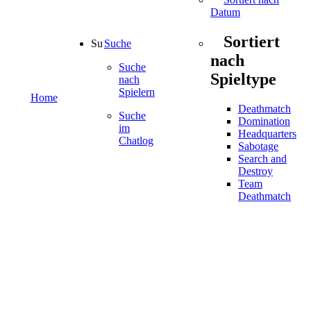
Datum
Sortiert
Suche
nach
Suche
Spieltype
nach
Spielern
Home
Deathmatch
Suche
Domination
im
Headquarters
Chatlog
Sabotage
Search and
Destroy
Team
Deathmatch